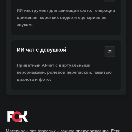
ИИ-инструмент для анимации фото, генерации
движения, коротких видео и сценариев со
звуком.
ИИ чат с девушкой
ИИ чат с девушкой
Приватный AI-чат с виртуальными
персонажами, ролевой перепиской, памятью
диалога и фото.
Материалы для взрослых – важное предупреждение. Если