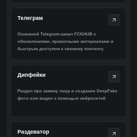
Телеграм
Телеграм
Основной Telegram-канал FCKHUB с
обновлениями, приватными материалами и
быстрым доступом к свежему контенту.
Дипфейки
Дипфейки
Раздел про замену лица и создание DeepFake
фото или видео с помощью нейросетей.
Раздеватор
Раздеватор