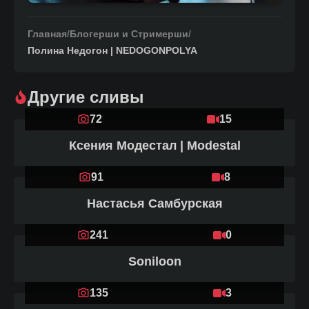
Главная
/
Блогерши и Стримерши
/
Полина Недогон | NEDOGONPOLYA
Другие сливы
72
15
Ксения Модестал | Modestal
91
8
Настасья Самбурская
241
0
Soniloon
135
3