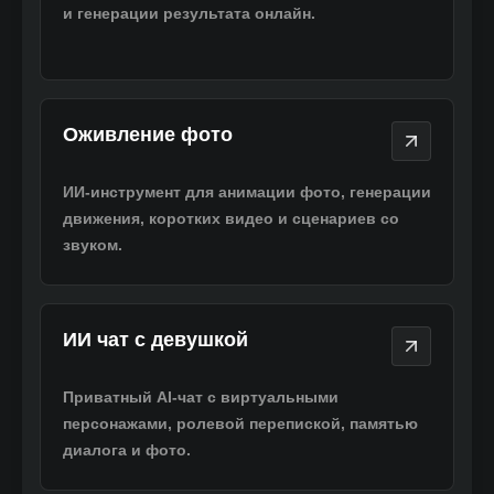
и генерации результата онлайн.
Оживление фото
Оживление фото
ИИ-инструмент для анимации фото, генерации
движения, коротких видео и сценариев со
звуком.
ИИ чат с девушкой
ИИ чат с девушкой
Приватный AI-чат с виртуальными
персонажами, ролевой перепиской, памятью
диалога и фото.