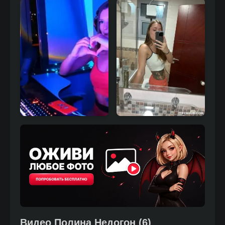
Видео
Полина Недогон
(
6
)